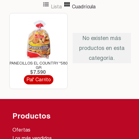


Lista
Cuadrícula
No existen más
productos en esta
categoría.
PANECILLOS EL COUNTRY *580
GR
$7.590
Pal' Carrito
Productos
Ofertas
Los más vendidos