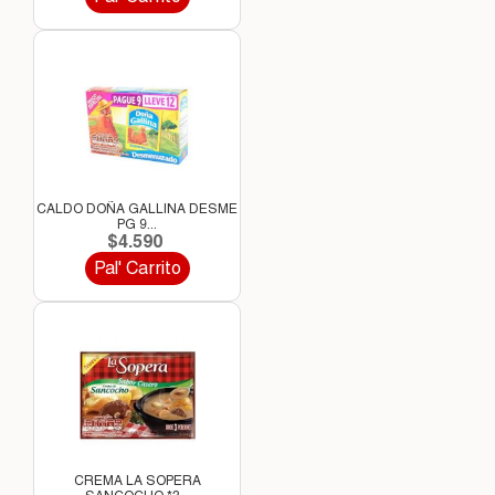
CALDO DOÑA GALLINA DESME
PG 9...
$4.590
Pal' Carrito
CREMA LA SOPERA