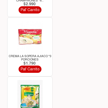
CHAMPIÑONES *6...
$2.990
Pal' Carrito
CREMA LA SOPERA AJIACO *3
PORCIONES
$1.790
Pal' Carrito