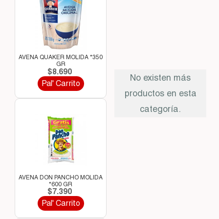
AVENA QUAKER MOLIDA *350
GR
$8.690
No existen más
Pal' Carrito
productos en esta
categoría.
AVENA DON PANCHO MOLIDA
*600 GR
$7.390
Pal' Carrito