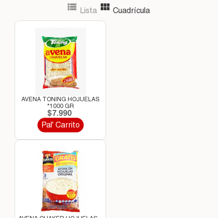


Lista
Cuadrícula
AVENA TONING HOJUELAS
*1000 GR
$7.990
Pal' Carrito