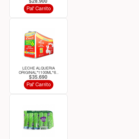
$28.900
Pal' Carrito
LECHE ALQUERIA
ORIGINAL*1100ML*6...
$35.690
Pal' Carrito