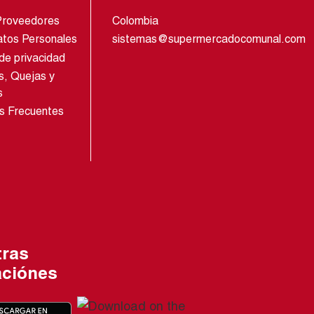
Proveedores
Colombia
atos Personales
sistemas@supermercadocomunal.com
 de privacidad
s, Quejas y
s
s Frecuentes
tras
aciónes