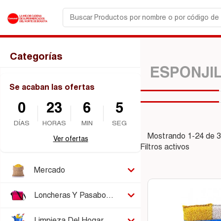
Categorías
ESPONJIL
Se acaban las ofertas
0
23
6
4
DÍAS
HORAS
MIN
SEG
Mostrando 1-24 de 31
Ver ofertas
Filtros activos
Mercado
Loncheras Y Pasabocas
Limpieza Del Hogar