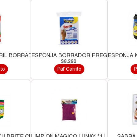
RIL BORRADOR*1 UND
ESPONJA BORRADOR FREGONA*2 UNI
ESPONJA 
0
$8.290
ito
Pal' Carrito
P
H BRITE CLASICA *3 UND
LIMPION MAGICO LUNAY *1 UND
SABRA 