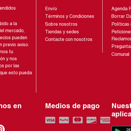
endidos
Envío
Agenda 
Términos y Condiciones
Borrar D
ido a la
Sobre nosotros
Políticas
del mercado,
Tiendas y sedes
Peticione
recios pueden
Reclamo
Contacte con nosotros
n previo aviso.
Pregunta
mos tu
Comunal
ón y nos
s por las
 que esto pueda
nos en
Medios de pago
Nues
s
aplic