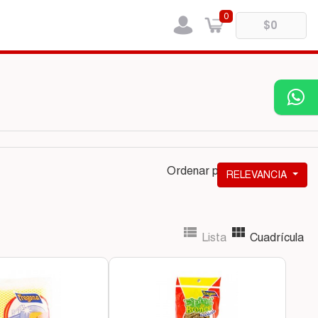
0
Ordenar por:
RELEVANCIA


Lista
Cuadrícula