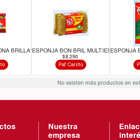
NA BRILLA*2 UND
ESPONJA BON BRIL MULTIESPONJA *2..
ESPONJA B
0
$8.290
ito
Pal' Carrito
P
No existen más productos en est
ctos
Nuestra
Enlac
empresa
inter