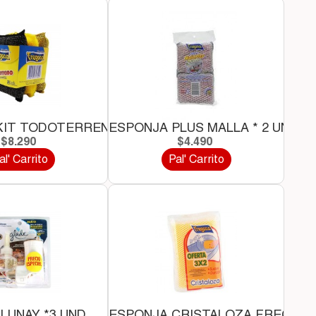
KIT TODOTERRENO *3 UND
ESPONJA PLUS MALLA * 2 UND
$8.290
$4.490
al' Carrito
Pal' Carrito
LUNAY *3 UND
ESPONJA CRISTALOZA FREGONA