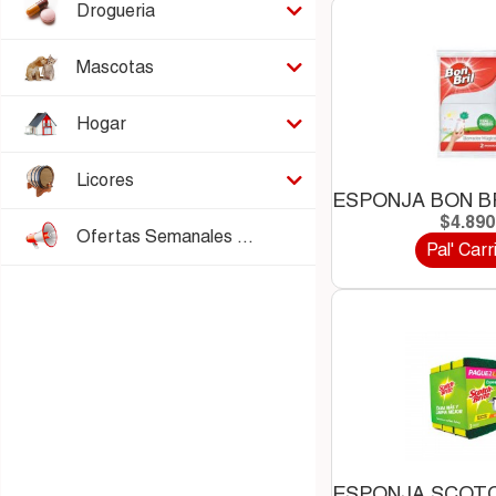
Drogueria
Mascotas
Hogar
Licores
ESPONJA BON B
$4.89
Ofertas Semanales Barrancas
Pal' Carr
ESPONJA SCOTC