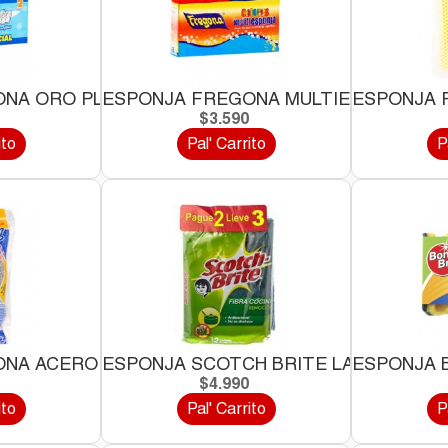
NA ORO PLATA*1 UND
ESPONJA FREGONA MULTIESPONJA...
ESPONJA 
0
$3.590
ito
Pal' Carrito
P
NA ACERO *2 UND
ESPONJA SCOTCH BRITE LA MAQUINA..
ESPONJA B
0
$4.990
ito
Pal' Carrito
P