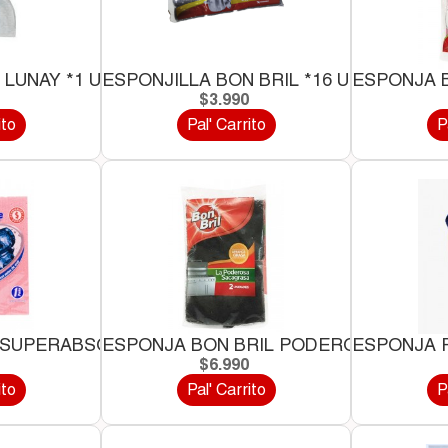
 LUNAY *1 UND
ESPONJILLA BON BRIL *16 UND
ESPONJA B
0
$3.990
ito
Pal' Carrito
P
 SUPERABSORBENTE*1UND
ESPONJA BON BRIL PODEROSA*2 UND
ESPONJA 
0
$6.990
ito
Pal' Carrito
P