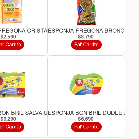
FREGONA CRISTALOZA SUAVE
ESPONJA FREGONA BRONCE * 2
$2.590
$8.790
al' Carrito
Pal' Carrito
.
ON BRIL SALVA UÑAS *3 UND
ESPONJA BON BRIL DODLE USO..
$9.290
$6.690
al' Carrito
Pal' Carrito