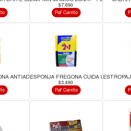
0
$7.690
ito
Pal' Carrito
P
NA ANTIADHERENTE *2...
ESPONJA FREGONA CUIDA UÑAS *2 UN
ESTROPAJ
0
$3.490
ito
Pal' Carrito
P