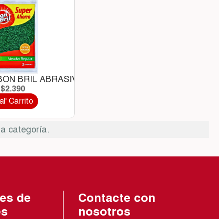
.
ON BRIL ABRASIVO *2 UND
$2.390
al' Carrito
a categoría.
es de
Contacte con
és
nosotros