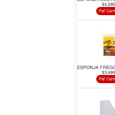
$4.29
Pal' Carr
ESPONJA FREGO
$3.49
Pal' Carr