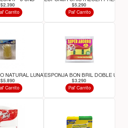
$2.390
$5.290
al' Carrito
Pal' Carrito
D
O NATURAL LUNAY *1 UND
ESPONJA BON BRIL DOBLE USO..
$5.890
$3.290
al' Carrito
Pal' Carrito