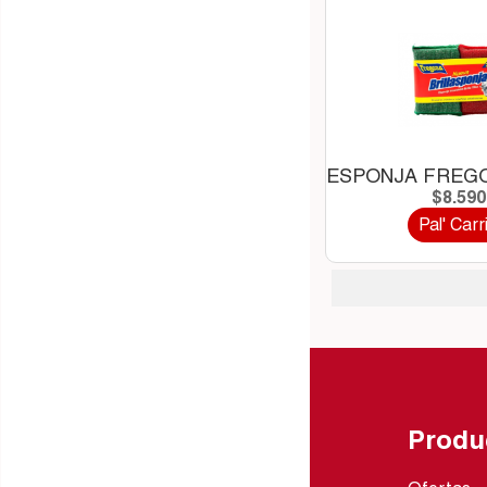
ESPONJA FREGO
$8.59
Pal' Carr
Produ