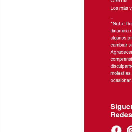
Ofertas
Los más v
_
*Nota: Deb
dinámica 
algunos p
cambiar si
Agradece
comprensi
disculpamo
molestias
ocasionar.
Sígue
Rede