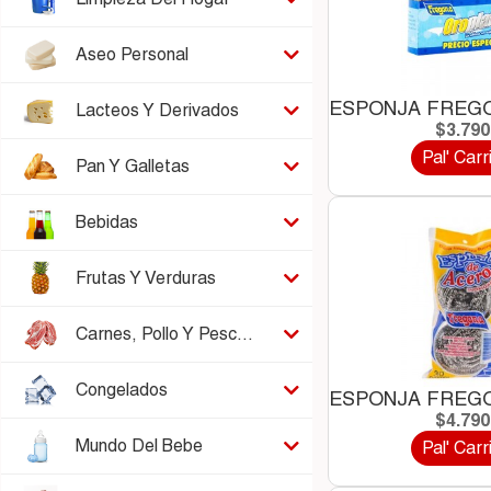
Aseo Personal
ESPONJA FREGO
Lacteos Y Derivados
$3.79
Pal' Carr
Pan Y Galletas
Bebidas
Frutas Y Verduras
Carnes, Pollo Y Pescado
Congelados
ESPONJA FREGO
$4.79
Mundo Del Bebe
Pal' Carr