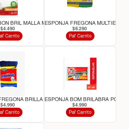
ON BRIL MALLA MULTIUSO...
ESPONJA FREGONA MULTIESPON
$4.490
$6.290
al' Carrito
Pal' Carrito
FREGONA BRILLA *1 UND
ESPONJA BOM BRILABRA PG*12 UN
$4.990
$4.990
al' Carrito
Pal' Carrito