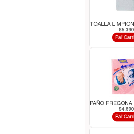
TOALLA LIMPION
$5.39
Pal' Carr
PAÑO FREGONA
$4.69
Pal' Carr