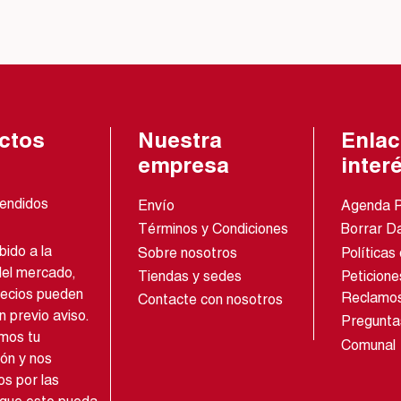
ctos
Nuestra
Enlac
empresa
inter
endidos
Envío
Agenda 
Términos y Condiciones
Borrar D
ido a la
Sobre nosotros
Políticas
del mercado,
Tiendas y sedes
Peticione
recios pueden
Reclamo
Contacte con nosotros
n previo aviso.
Pregunta
mos tu
Comunal
ón y nos
s por las