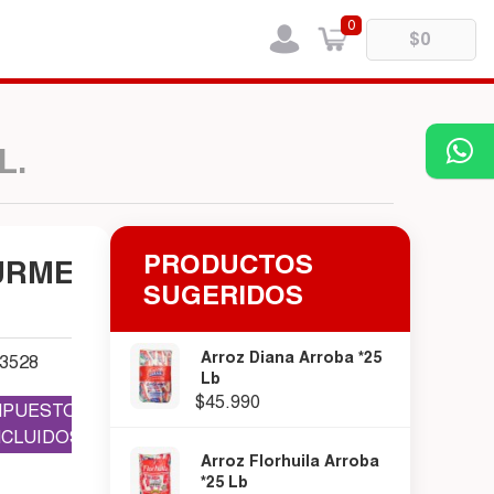
0
L.
PRODUCTOS
URMET CANOLA*1800
SUGERIDOS
Arroz Diana Arroba *25
3528
Lb
$45.990
MPUESTOS
NCLUIDOS
Arroz Florhuila Arroba
*25 Lb