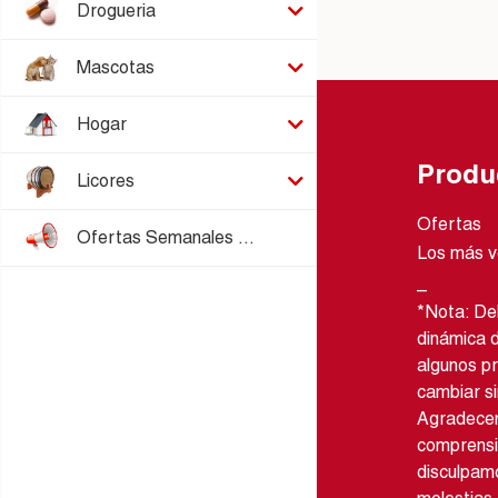
Drogueria
Mascotas
Hogar
Produ
Licores
Ofertas
Ofertas Semanales Barrancas
Los más v
_
*Nota: Deb
dinámica 
algunos p
cambiar si
Agradece
comprensi
disculpamo