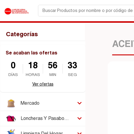
Categorías
ACEI
Se acaban las ofertas
0
18
56
33
DÍAS
HORAS
MIN
SEG
Ver ofertas
Mercado
Loncheras Y Pasabocas
Limpieza Del Hogar