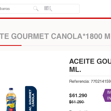
TE GOURMET CANOLA*1800 M
ACEITE GO
ML.
Referencia:
770214159
I
$61.290
I
$61.290