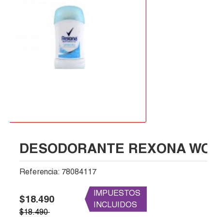
DESODORANTE REXONA WOM
Referencia:
78084117
IMPUESTOS
$18.490
INCLUIDOS
$18.490